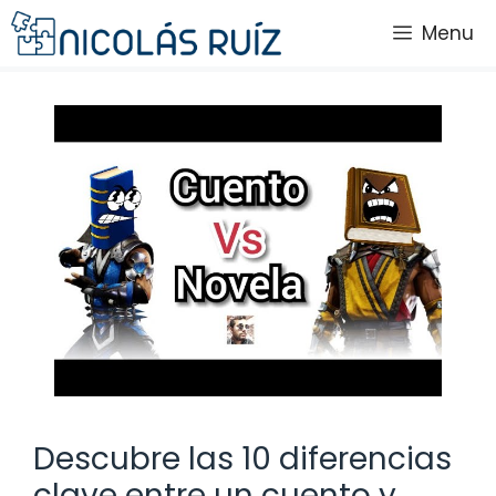
Saltar
Menu
al
contenido
Descubre las 10 diferencias
clave entre un cuento y